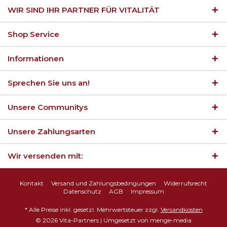
WIR SIND IHR PARTNER FÜR VITALITÄT
Shop Service
Informationen
Sprechen Sie uns an!
Unsere Communitys
Unsere Zahlungsarten
Wir versenden mit:
Kontakt
Versand und Zahlungsbedingungen
Widerrufsrecht
Datenschutz
AGB
Impressum
* Alle Preise inkl. gesetzl. Mehrwertsteuer zzgl.
Versandkosten
© 2026 Vita-Partners | Umgesetzt von
menge-media