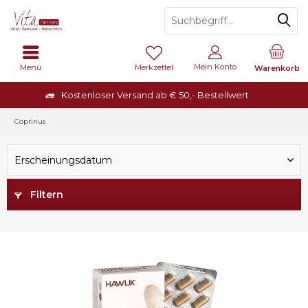
Mein Konto
Menü
Merkzettel
Warenkorb
Kostenloser Versand ab € 50,- Bestellwert
Coprinus
Erscheinungsdatum
Filtern