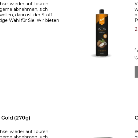
hsel wieder auf Touren
V
h gerne abnehmen, sich
w
ollen, dann ist der Stoff-
b
ige Wahl für Sie. Wir bieten
P
dliche...
E
2
y Gold (270g)
C
hsel wieder auf Touren
W
h gerne abnehmen, sich
b