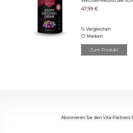
Wechsel-Reboot die richti
Red (270g) Mit hoch konz
47,99 €
Vergleichen
Merken
Zum Produkt
Abonnieren Sie den Vita-Partners 