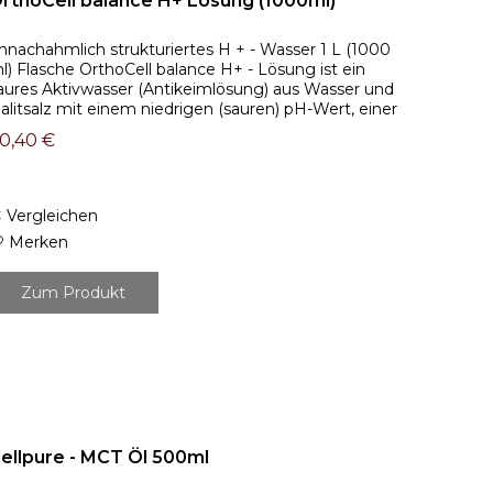
rthoCell balance H+ Lösung (1000ml)
nnachahmlich strukturiertes H + - Wasser 1 L (1000
l) Flasche OrthoCell balance H+ - Lösung ist ein
aures Aktivwasser (Antikeimlösung) aus Wasser und
alitsalz mit einem niedrigen (sauren) pH-Wert, einer
ohen Konzentration an positiv...
0,40 €
Vergleichen
Merken
Zum Produkt
ellpure - MCT Öl 500ml