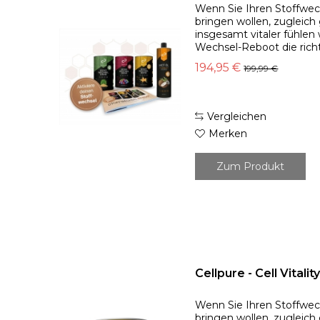
Wenn Sie Ihren Stoffwec
bringen wollen, zugleic
insgesamt vitaler fühlen w
Wechsel-Reboot die richt
Ihnen hier drei unterschie
194,95 €
199,99 €
Vergleichen
Merken
Zum Produkt
Cellpure - Cell Vitalit
Wenn Sie Ihren Stoffwec
bringen wollen, zugleic