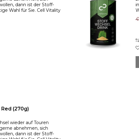
ollen, dann ist der Stoff-
i
ge Wahl für Sie. Cell Vitality
W
chselkönig...
G
4
ty Red (270g)
hsel wieder auf Touren
h gerne abnehmen, sich
ollen, dann ist der Stoff-