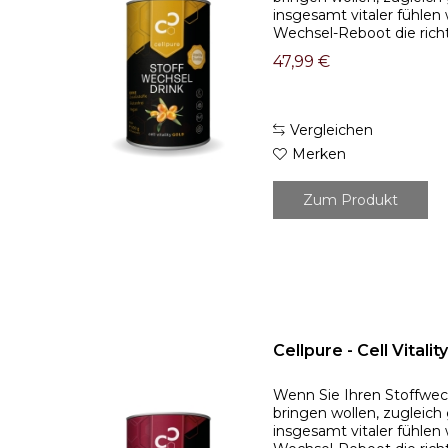
insgesamt vitaler fühlen w
Wechsel-Reboot die richti
Gold (270g) : Der Stoffwe
47,99 €
Vergleichen
Merken
Zum Produkt
Cellpure - Cell Vitali
Wenn Sie Ihren Stoffwec
bringen wollen, zugleic
insgesamt vitaler fühlen w