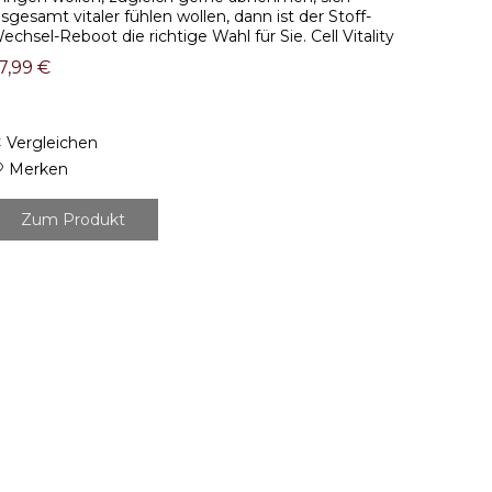
nsgesamt vitaler fühlen wollen, dann ist der Stoff-
echsel-Reboot die richtige Wahl für Sie. Cell Vitality
reen (270g) : Für den Einstieg eine...
7,99 €
Vergleichen
Merken
Zum Produkt