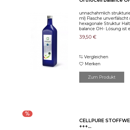
OrthoCell balance O
unnachahmlich strukturi
ml) Flasche unverfälsch
hexagonale Struktur Halt
balance OH- Lösung ist e
(Basenkonzentrat) aus Wa
39,50 €
Vergleichen
Merken
Zum Produkt
CELLPURE STOFFW
+++...