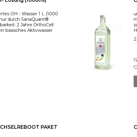
H- Lösung (1000ml)
O
ertes OH - Wasser 1 L (1000
u
t nur durch SanaQuant®
m
barkeit: 2 Jahre OrthoCell
s
in basisches Aktivwasser
H
sser und...
h
2
ECHSELREBOOT PAKET
C