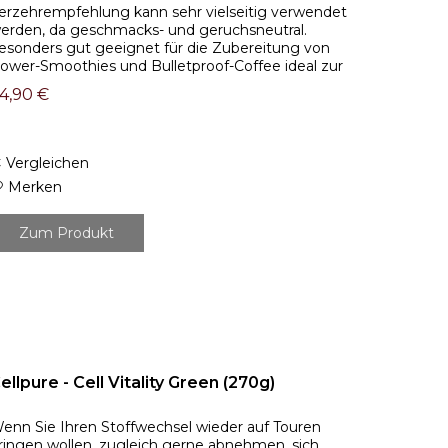
erzehrempfehlung kann sehr vielseitig verwendet
erden, da geschmacks- und geruchsneutral.
esonders gut geeignet für die Zubereitung von
ower-Smoothies und Bulletproof-Coffee ideal zur
rgänzung von Cellpure Stoffwechseldrinks...
4,90 €
Vergleichen
Merken
Zum Produkt
ellpure - Cell Vitality Green (270g)
enn Sie Ihren Stoffwechsel wieder auf Touren
ringen wollen, zugleich gerne abnehmen, sich