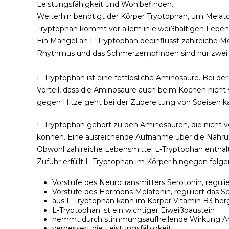
Leistungsfähigkeit und Wohlbefinden.
Weiterhin benötigt der Körper Tryptophan, um Melaton
Tryptophan kommt vor allem in eiweißhaltigen Leben
Ein Mangel an L-Tryptophan beeinflusst zahlreiche 
Rhythmus und das Schmerzempfinden sind nur zwei 
L-Tryptophan ist eine fettlösliche Aminosäure. Bei de
Vorteil, dass die Aminosäure auch beim Kochen nicht
gegen Hitze geht bei der Zubereitung von Speisen k
L-Tryptophan gehört zu den Aminosäuren, die nicht v
können. Eine ausreichende Aufnahme über die Nahrung
Obwohl zahlreiche Lebensmittel L-Tryptophan entha
Zufuhr erfüllt L-Tryptophan im Körper hingegen folg
Vorstufe des Neurotransmitters Serotonin, regul
Vorstufe des Hormons Melatonin, reguliert das
aus L-Tryptophan kann im Körper Vitamin B3 her
L-Tryptophan ist ein wichtiger Eiweißbaustein
hemmt durch stimmungsaufhellende Wirkung A
verbessert die Leistungsfähigkeit