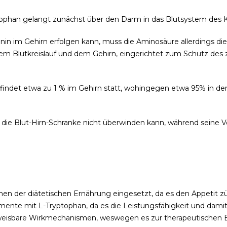
phan gelangt zunächst über den Darm in das Blutsystem des K
n im Gehirn erfolgen kann, muss die Aminosäure allerdings di
 dem Blutkreislauf und dem Gehirn, eingerichtet zum Schutz des
 findet etwa zu 1 % im Gehirn statt, wohingegen etwa 95% in d
 die Blut-Hirn-Schranke nicht überwinden kann, während seine V
en der diätetischen Ernährung eingesetzt, da es den Appetit z
mente mit L-Tryptophan, da es die Leistungsfähigkeit und damit d
chweisbare Wirkmechanismen, weswegen es zur therapeutische