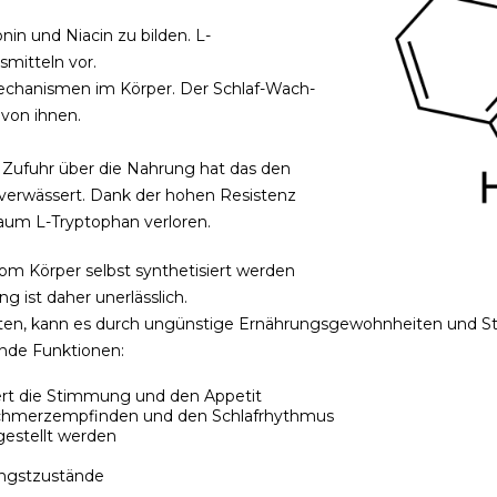
in und Niacin zu bilden. L-
smitteln vor.
Mechanismen im Körper. Der Schlaf-Wach-
von ihnen.
r Zufuhr über die Nahrung hat das den
 verwässert. Dank der hohen Resistenz
aum L-Tryptophan verloren.
om Körper selbst synthetisiert werden
 ist daher unerlässlich.
lten, kann es durch ungünstige Ernährungsgewohnheiten und S
ende Funktionen:
iert die Stimmung und den Appetit
 Schmerzempfinden und den Schlafrhythmus
gestellt werden
ngstzustände