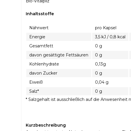
Bio-Vitalpilz
Inhaltsstoffe
Nährwert
pro Kapsel
Energie
3,5 kJ / 0,8 kcal
Gesamtfett
0 g
davon gesättigte Fettsäuren
0 g
Kohlenhydrate
0,13g
davon Zucker
0 g
Eiweiß
0,04 g
Salz*
0 g
* Salzgehalt ist ausschließlich auf die Anwesenhe
Kurzbeschreibung