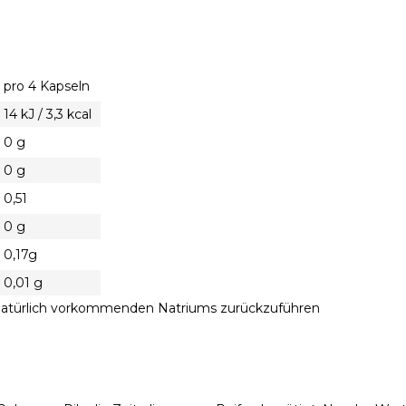
pro 4 Kapseln
14 kJ / 3,3 kcal
0 g
0 g
0,51
0 g
0,17g
0,01 g
it natürlich vorkommenden Natriums zurückzuführen