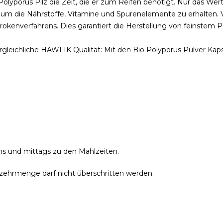
lyporus Pilz die Zeit, die er zum Reifen benötigt. Nur das Wertvo
 um die Nährstoffe, Vitamine und Spurenelemente zu erhalten. V
rokenverfahrens. Dies garantiert die Herstellung von feinstem P
rgleichliche HAWLIK Qualität: Mit den Bio Polyporus Pulver Kap
ens und mittags zu den Mahlzeiten.
zehrmenge darf nicht überschritten werden.