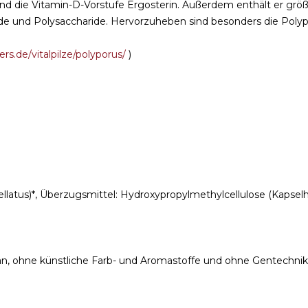
und die Vitamin-D-Vorstufe Ergosterin. Außerdem enthält er g
de und Polysaccharide. Hervorzuheben sind besonders die Polypo
ers.de/vitalpilze/polyporus/
)
latus)*, Überzugsmittel: Hydroxypropylmethylcellulose (Kapselhü
gan, ohne künstliche Farb- und Aromastoffe und ohne Gentechnik 