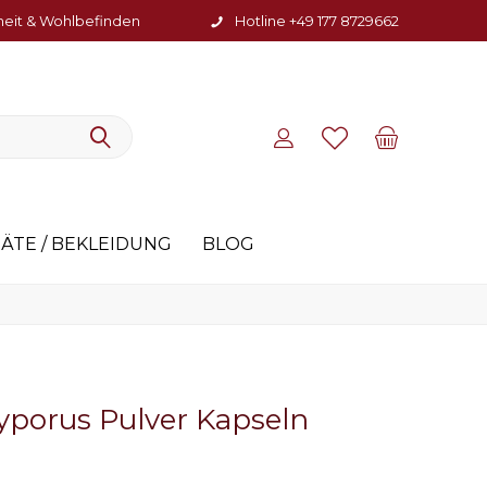
heit & Wohlbefinden
Hotline +49 177 8729662
ÄTE / BEKLEIDUNG
BLOG
yporus Pulver Kapseln