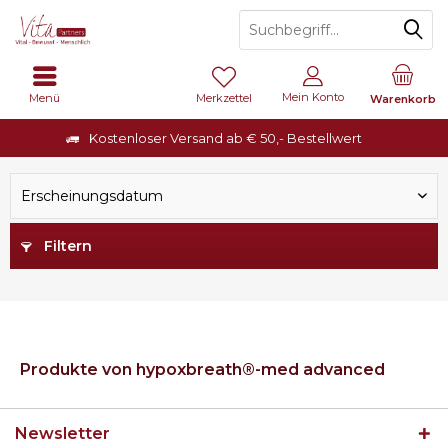
Mein Konto
Menü
Merkzettel
Warenkorb
Kostenloser Versand ab € 50,- Bestellwert
Erscheinungsdatum
Filtern
Produkte von hypoxbreath®-med advanced
Newsletter