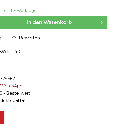
eit ca. 1-3 Werktage
In den Warenkorb
Bewerten
n
SW10040
8729662
r WhatsApp
0,- Bestellwert
oduktqualität